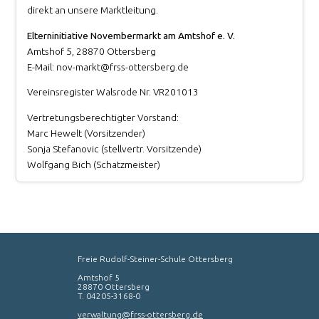
direkt an unsere Marktleitung.
Elterninitiative Novembermarkt am Amtshof e. V.
Amtshof 5, 28870 Ottersberg
E-Mail: nov-markt@frss-ottersberg.de
Vereinsregister Walsrode Nr. VR201013
Vertretungsberechtigter Vorstand:
Marc Hewelt (Vorsitzender)
Sonja Stefanovic (stellvertr. Vorsitzende)
Wolfgang Bich (Schatzmeister)
Freie Rudolf-Steiner-Schule Ottersberg
Amtshof 5
28870 Ottersberg
T. 04205-3168-0
verwaltung@frss-ottersberg.de