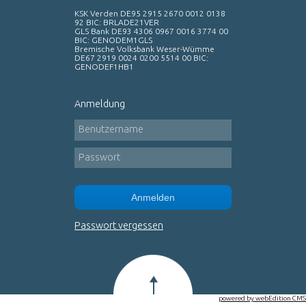
KSK Verden DE95 2915 2670 0012 0138
92 BIC: BRLADE21VER
GLS Bank DE93 4306 0967 0016 3774 00
BIC: GENODEM1GLS
Bremische Volksbank Weser-Wümme
DE67 2919 0024 0200 5514 00 BIC:
GENODEF1HB1
Anmeldung
Benutzername
Passwort
Anmelden
Passwort vergessen
powered by webEdition CMS