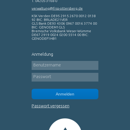
T. 04205-3168-0
verwaltung@frss-ottersberg.de
KSK Verden DE95 2915 2670 0012 0138
92 BIC: BRLADE21VER
GLS Bank DE93 4306 0967 0016 3774 00
BIC: GENODEM1GLS
Bremische Volksbank Weser-Wümme
DE67 2919 0024 0200 5514 00 BIC:
GENODEF1HB1
Anmeldung
Benutzername
Passwort
Anmelden
Passwort vergessen