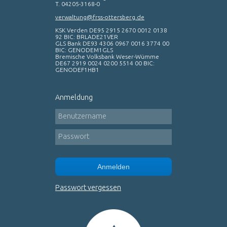
T. 04205-3168-0
verwaltung@frss-ottersberg.de
KSK Verden DE95 2915 2670 0012 0138
92 BIC: BRLADE21VER
GLS Bank DE93 4306 0967 0016 3774 00
BIC: GENODEM1GLS
Bremische Volksbank Weser-Wümme
DE67 2919 0024 0200 5514 00 BIC:
GENODEF1HB1
Anmeldung
Benutzername
Passwort
Anmelden
Passwort vergessen